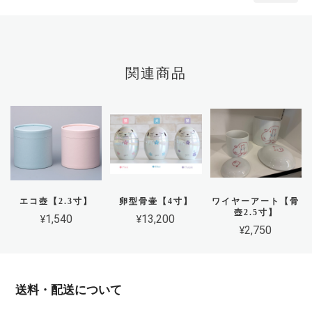
関連商品
エコ壺【2.3寸】
卵型骨壷【4寸】
ワイヤーアート【骨
壺2.5寸】
¥1,540
¥13,200
¥2,750
送料・配送について