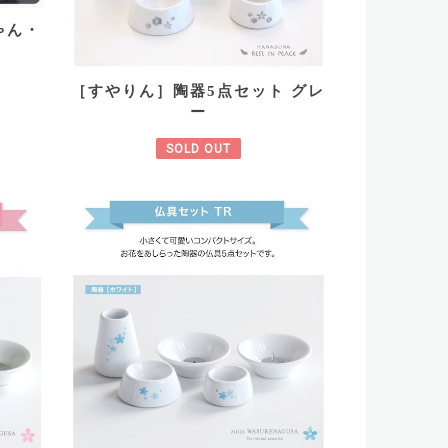
ゃん・
［すやりん］陶器5点セット グレ
ー
SOLD OUT