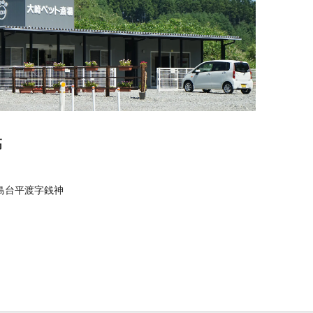
高
島台平渡字銭神