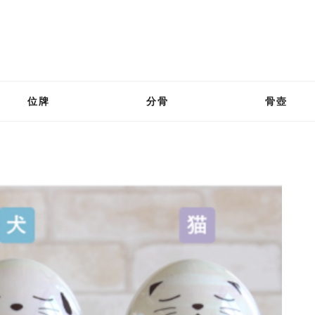
位牌
分骨
骨壺