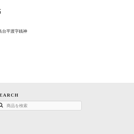
高
島台平渡字銭神
SEARCH