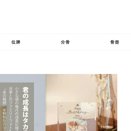
位牌
分骨
骨壺