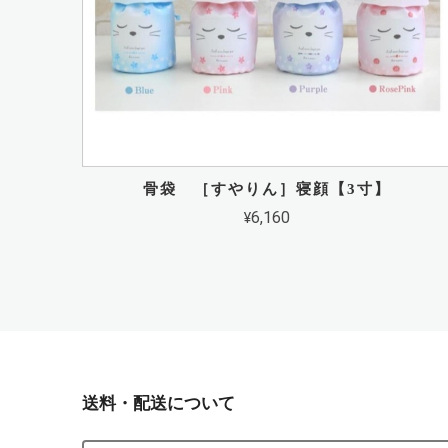
骨袋 ［すやりん］寝顔【3寸】
¥6,160
送料・配送について