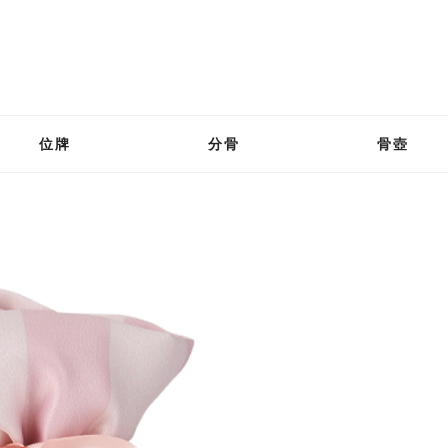
位牌
分骨
骨壺