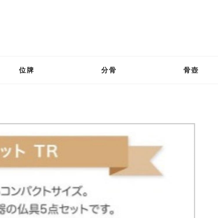
位牌
分骨
骨壺