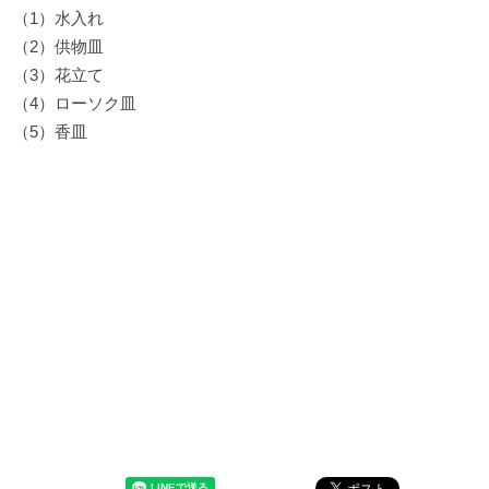
（1）水入れ
（2）供物皿
（3）花立て
（4）ローソク皿
（5）香皿