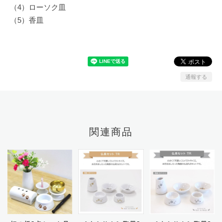
（4）ローソク皿
（5）香皿
通報する
関連商品