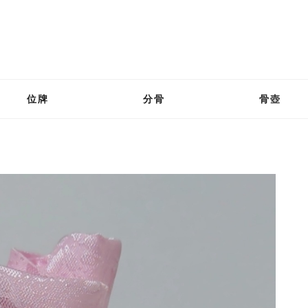
位牌
分骨
骨壺