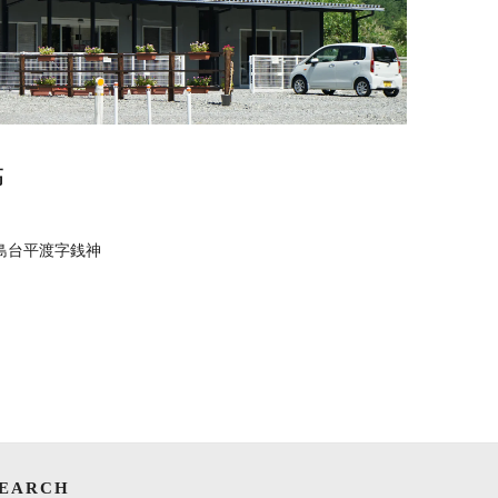
高
島台平渡字銭神
SEARCH