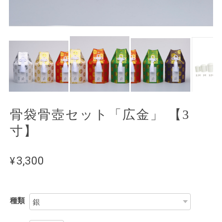
骨袋骨壺セット「広金」 【3
寸】
¥3,300
種類