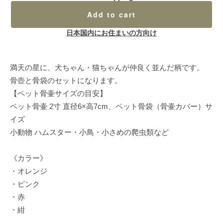
Add to cart
日本国内にお住まいの方向け
満天の星に、犬ちゃん・猫ちゃんが仲良く並んだ柄です。
骨壺と骨袋のセットになります。
【ペット骨壷サイズの目安】
ペット骨壷 2寸 直径6×高7cm、ペット骨袋（骨壷カバー）サ
イズ
小動物 ハムスター・小鳥・小さめの爬虫類など
《カラー》
・オレンジ
・ピンク
・赤
・紺