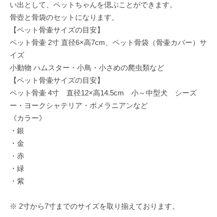
い出として、ペットちゃんを偲ぶことができます。
骨壺と骨袋のセットになります。
【ペット骨壷サイズの目安】
ペット骨壷 2寸 直径6×高7cm、ペット骨袋（骨壷カバー）サ
イズ
小動物 ハムスター・小鳥・小さめの爬虫類など
【ペット骨壷サイズの目安】
ペット骨壷 4寸 直径12×高14.5cm 小～中型犬 シーズ
ー・ヨークシャテリア・ポメラニアンなど
《カラー》
・銀
・金
・赤
・緑
・紫
※ 2寸から7寸までのサイズを取り揃えております。