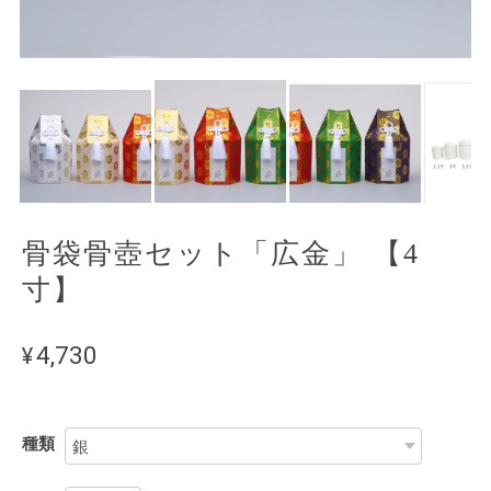
骨袋骨壺セット「広金」 【4
寸】
¥4,730
種類