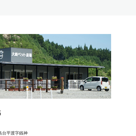
高
島台平渡字銭神