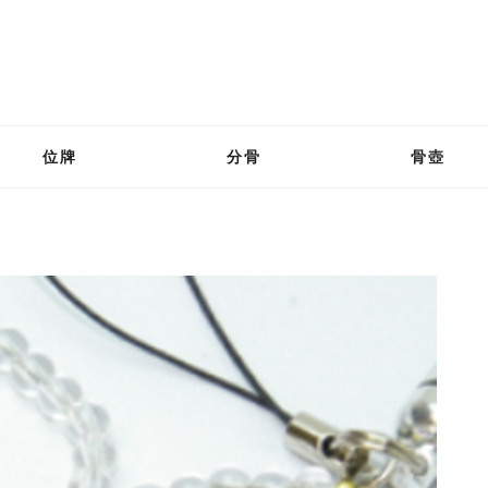
位牌
分骨
骨壺