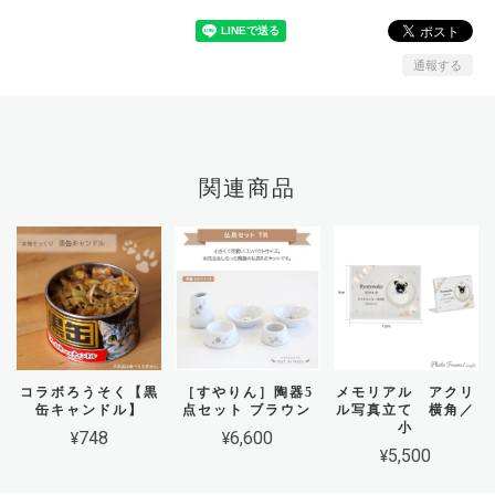
通報する
関連商品
コラボろうそく【黒
［すやりん］陶器5
メモリアル アクリ
缶キャンドル】
点セット ブラウン
ル写真立て 横角／
小
¥748
¥6,600
¥5,500