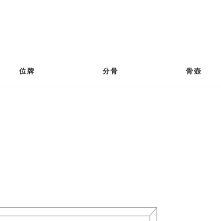
位牌
分骨
骨壺