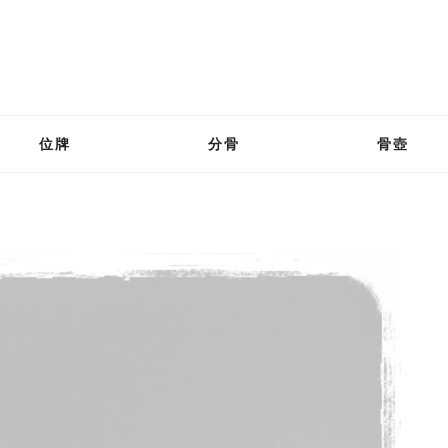
位牌
分骨
骨壺