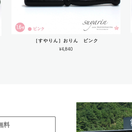
［すやりん］おりん ピンク
¥4,840
無料