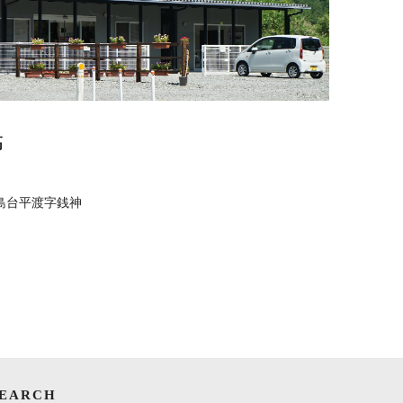
高
島台平渡字銭神
SEARCH